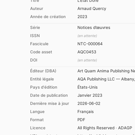
Titre
L'État Doré
Auteur
Arnaud Quercy
Année de création
2023
Série
Notices d’œuvres
ISSN
(en attente)
Fascicule
NTC-000064
Code asset
AQC0453
DOI
(en attente)
Éditeur (DBA)
Art Quam Anima Publishing N
Entité légale
AQA Publishing LLC — Albany
Pays d'édition
États-Unis
Date de publication
Janvier 2023
Dernière mise à jour
2026-06-02
Langue
Français
Format
PDF
Licence
All Rights Reserved · ADAGP