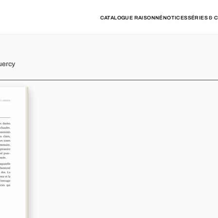
CATALOGUE RAISONNÉ
NOTICES
SÉRIES & 
uercy