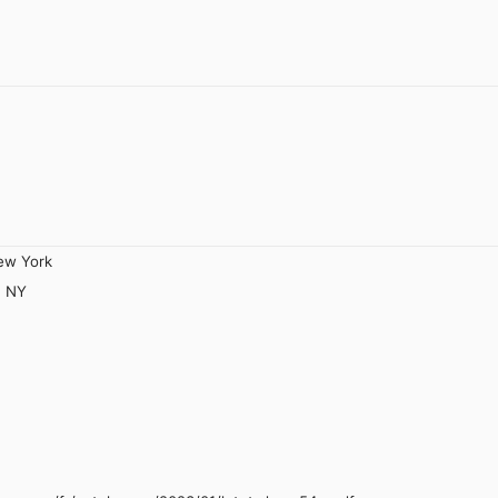
ew York
, NY