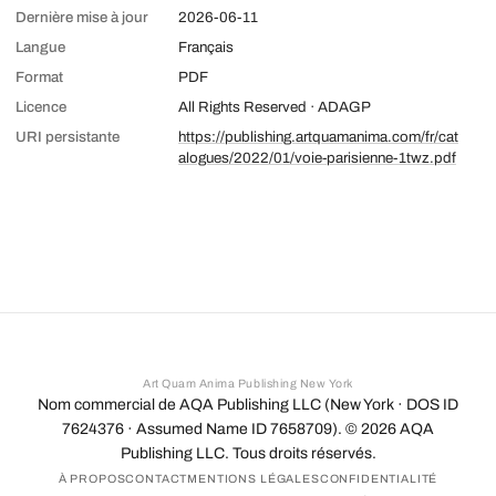
Dernière mise à jour
2026-06-11
Langue
Français
Format
PDF
Licence
All Rights Reserved · ADAGP
URI persistante
https://publishing.artquamanima.com/fr/cat
alogues/2022/01/voie-parisienne-1twz.pdf
Art Quam Anima Publishing New York
Nom commercial de AQA Publishing LLC (New York · DOS ID
7624376 · Assumed Name ID 7658709). ©
2026
AQA
Publishing LLC. Tous droits réservés.
À PROPOS
CONTACT
MENTIONS LÉGALES
CONFIDENTIALITÉ