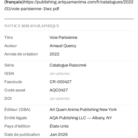
(français)
https://publishing.artquamanima.com/fr/catalogues/2022
/01/voie-parisienne-1twz.pdf
NOTICE BIBLIOGRAPHIQUE
Titre
Voie Parisienne
Auteur
Arnaud Quercy
Année de création
2022
Série
Catalogue Raisonné
ISSN
(en attente)
Fascicule
CR-000427
Code asset
AQC0427
DOI
(en attente)
Éditeur (DBA)
Art Quam Anima Publishing New York
Entité légale
AQA Publishing LLC — Albany, NY
Pays d'édition
États-Unis
Date de publication
Juin 2026