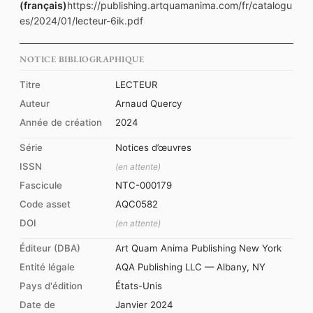
(français)
https://publishing.artquamanima.com/fr/catalogu
es/2024/01/lecteur-6ik.pdf
NOTICE BIBLIOGRAPHIQUE
Titre
LECTEUR
Auteur
Arnaud Quercy
Année de création
2024
Série
Notices d’œuvres
ISSN
(en attente)
Fascicule
NTC-000179
Code asset
AQC0582
DOI
(en attente)
Éditeur (DBA)
Art Quam Anima Publishing New York
Entité légale
AQA Publishing LLC — Albany, NY
Pays d'édition
États-Unis
Date de
Janvier 2024