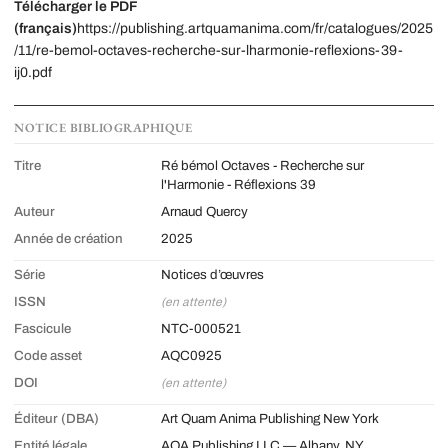
Télécharger le PDF
(français)
https://publishing.artquamanima.com/fr/catalogues/2025
/11/re-bemol-octaves-recherche-sur-lharmonie-reflexions-39-
ij0.pdf
NOTICE BIBLIOGRAPHIQUE
Titre
Ré bémol Octaves - Recherche sur
l'Harmonie - Réflexions 39
Auteur
Arnaud Quercy
Année de création
2025
Série
Notices d’œuvres
ISSN
(en attente)
Fascicule
NTC-000521
Code asset
AQC0925
DOI
(en attente)
Éditeur (DBA)
Art Quam Anima Publishing New York
Entité légale
AQA Publishing LLC — Albany, NY